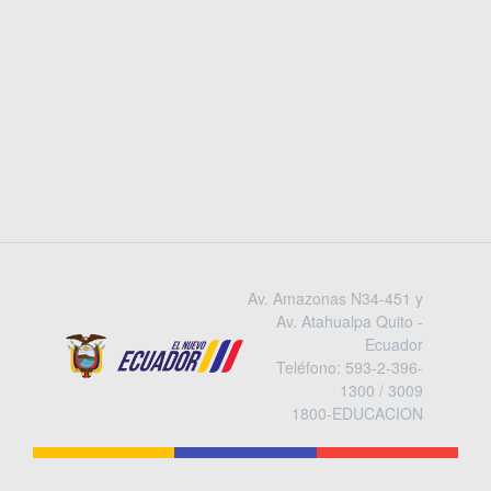
SESIÓN
(current)
Av. Amazonas N34-451 y
Av. Atahualpa Quito -
Ecuador
Teléfono: 593-2-396-
1300 / 3009
1800-EDUCACION