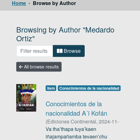
Home
Browse by Author
Log
(current)
In
Browsing by Author "Medardo
Ortiz"
Browse
All browse results
Item
Conocimientos de la nacionalidad
Conocimientos de la
nacionalidad A´i Kofán
(
Ediciones Continental
,
2024-11-
07
Va tha’thapa tuya’kaen
)
Medardo Ortiz
iñajampañamba tevaen’chu